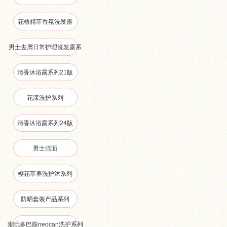
花植精萃香氛洗发露
男士去屑日常护理洗发露系
清香沐浴露系列21版
列
花漾洗护系列
清香沐浴露系列24版
男士洁面
樱花萃养洗护沐系列
防晒套装产品系列
潮玩多巴胺neocan洗护系列