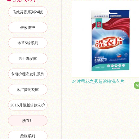
倍效芬香系列24版
倍效洗护
本草5珍系列
男士洗发露
专研护理润发乳系列
24片蒂花之秀超浓缩洗衣片
沐浴搓泥凝露
2016升级版倍效洗护
洗衣片
柔顺系列