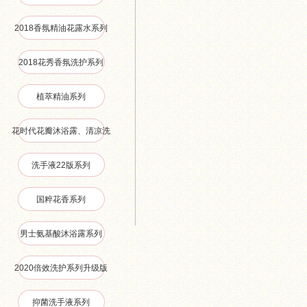
2018香氛精油花露水系列
2018花秀香氛洗护系列
植萃精油系列
花时代花瓣沐浴露、清凉洗
沐、抑菌洗手液系列
洗手液22版系列
国粹花香系列
男士氨基酸沐浴露系列
2020倍效洗护系列升级版
抑菌洗手液系列