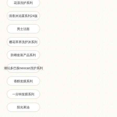
花漾洗护系列
清香沐浴露系列24版
男士洁面
樱花萃养洗护沐系列
防晒套装产品系列
潮玩多巴胺neocan洗护系列
香醇发膜系列
一分钟发膜系列
阳光果油