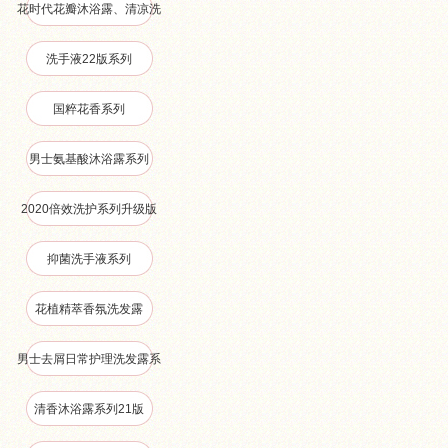
花时代花瓣沐浴露、清凉洗
沐、抑菌洗手液系列
洗手液22版系列
国粹花香系列
男士氨基酸沐浴露系列
2020倍效洗护系列升级版
抑菌洗手液系列
花植精萃香氛洗发露
男士去屑日常护理洗发露系
清香沐浴露系列21版
列