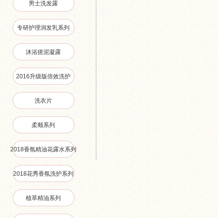
男士洗发露
专研护理润发乳系列
沐浴搓泥凝露
2016升级版倍效洗护
洗衣片
柔顺系列
2018香氛精油花露水系列
2018花秀香氛洗护系列
植萃精油系列